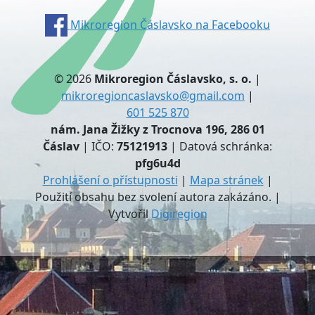
Mikroregion Čáslavsko na Facebooku
© 2026
Mikroregion Čáslavsko, s. o.
|
mikroregioncaslavsko@gmail.com
|
601 525 870
nám. Jana Žižky z Trocnova 196, 286 01
Čáslav
| IČO:
75121913
| Datová schránka:
pfg6u4d
Prohlášení o přístupnosti
|
Mapa stránek
|
Použití obsahu bez svolení autora zakázáno. |
Vytvořil
Digiregion