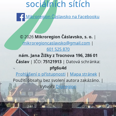
sociálních sítích
Mikroregion Čáslavsko na Facebooku
© 2026
Mikroregion Čáslavsko, s. o.
|
mikroregioncaslavsko@gmail.com
|
601 525 870
nám. Jana Žižky z Trocnova 196, 286 01
Čáslav
| IČO:
75121913
| Datová schránka:
pfg6u4d
Prohlášení o přístupnosti
|
Mapa stránek
|
Použití obsahu bez svolení autora zakázáno. |
Vytvořil
Digiregion