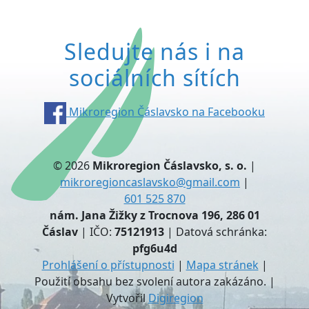
Sledujte nás i na
sociálních sítích
Mikroregion Čáslavsko na Facebooku
© 2026
Mikroregion Čáslavsko, s. o.
|
mikroregioncaslavsko@gmail.com
|
601 525 870
nám. Jana Žižky z Trocnova 196, 286 01
Čáslav
| IČO:
75121913
| Datová schránka:
pfg6u4d
Prohlášení o přístupnosti
|
Mapa stránek
|
Použití obsahu bez svolení autora zakázáno. |
Vytvořil
Digiregion