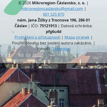
© 2026
Mikroregion Čáslavsko, s. o.
|
mikroregioncaslavsko@gmail.com
|
601 525 870
nám. Jana Žižky z Trocnova 196, 286 01
Čáslav
| IČO:
75121913
| Datová schránka:
pfg6u4d
Prohlášení o přístupnosti
|
Mapa stránek
|
Použití obsahu bez svolení autora zakázáno. |
Vytvořil
Digiregion