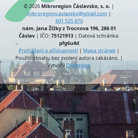
© 2026
Mikroregion Čáslavsko, s. o.
|
mikroregioncaslavsko@gmail.com
|
601 525 870
nám. Jana Žižky z Trocnova 196, 286 01
Čáslav
| IČO:
75121913
| Datová schránka:
pfg6u4d
Prohlášení o přístupnosti
|
Mapa stránek
|
Použití obsahu bez svolení autora zakázáno. |
Vytvořil
Digiregion