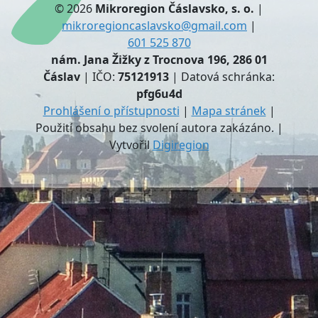
© 2026
Mikroregion Čáslavsko, s. o.
|
mikroregioncaslavsko@gmail.com
|
601 525 870
nám. Jana Žižky z Trocnova 196, 286 01
Čáslav
| IČO:
75121913
| Datová schránka:
pfg6u4d
Prohlášení o přístupnosti
|
Mapa stránek
|
Použití obsahu bez svolení autora zakázáno. |
Vytvořil
Digiregion