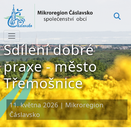
Sdílení dobré
praxe - město
Třemošnice
11. května 2026 | Mikroregion
Čáslavsko