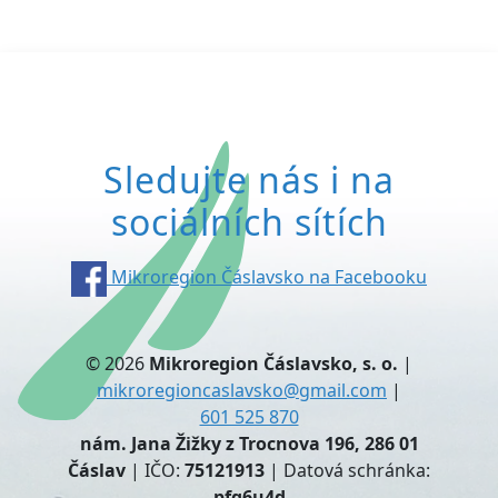
Sledujte nás i na
sociálních sítích
Mikroregion Čáslavsko na Facebooku
© 2026
Mikroregion Čáslavsko, s. o.
|
mikroregioncaslavsko@gmail.com
|
601 525 870
nám. Jana Žižky z Trocnova 196, 286 01
Čáslav
| IČO:
75121913
| Datová schránka:
pfg6u4d