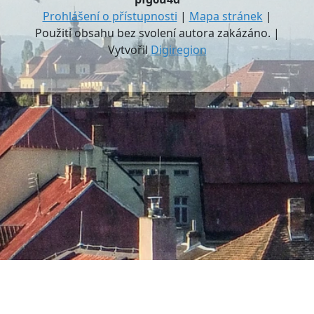
Prohlášení o přístupnosti
|
Mapa stránek
|
Použití obsahu bez svolení autora zakázáno. |
Vytvořil
Digiregion