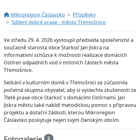
Mikroregion Čáslavsko
Příspěvky
Sdílení dobré praxe - město Třemošnice
Ve středu 29. 4. 2026 vystoupil předseda společenství a
současně starosta obce Starkoč Jan Jiskra na
informativní schůzce k možnosti realizace domácích
čistíren odpadních vod v místních částech města
Třemošnice.
Setkání v kulturním domě v Třemošnici se zúčastnila
početná skupina obyvatel, aby si vyslechla zkušenosti ze
7leté praxe obce Starkoč s domácími čistírnami. Jan
Jiskra městu také nabídl metodickou pomoc s přípravou
projektu a dotační žádostí, kterou Mikroregion
Čáslavsko poskytuje nejen svým členským obcím.
Fotogalerie
2