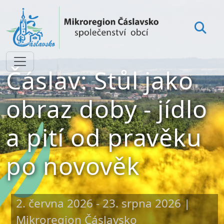
Čáslav: Stůl jako
obraz doby - jídlo
a pití od pravěku
po novověk
2. června 2026 - 23. srpna 2026
|
Mikroregion Čáslavsko