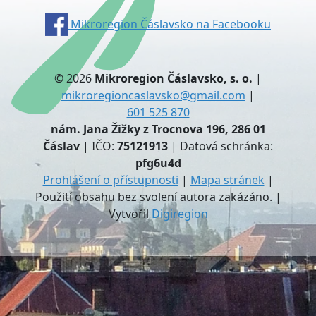
Mikroregion Čáslavsko na Facebooku
© 2026
Mikroregion Čáslavsko, s. o.
|
mikroregioncaslavsko@gmail.com
|
601 525 870
nám. Jana Žižky z Trocnova 196, 286 01
Čáslav
| IČO:
75121913
| Datová schránka:
pfg6u4d
Prohlášení o přístupnosti
|
Mapa stránek
|
Použití obsahu bez svolení autora zakázáno. |
Vytvořil
Digiregion