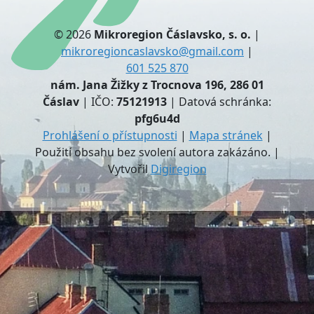
© 2026
Mikroregion Čáslavsko, s. o.
|
mikroregioncaslavsko@gmail.com
|
601 525 870
nám. Jana Žižky z Trocnova 196, 286 01
Čáslav
| IČO:
75121913
| Datová schránka:
pfg6u4d
Prohlášení o přístupnosti
|
Mapa stránek
|
Použití obsahu bez svolení autora zakázáno. |
Vytvořil
Digiregion