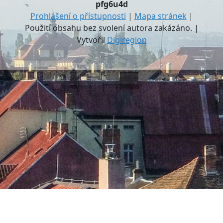
pfg6u4d
Prohlášení o přístupnosti
|
Mapa stránek
|
Použití obsahu bez svolení autora zakázáno. |
Vytvořil
Digiregion