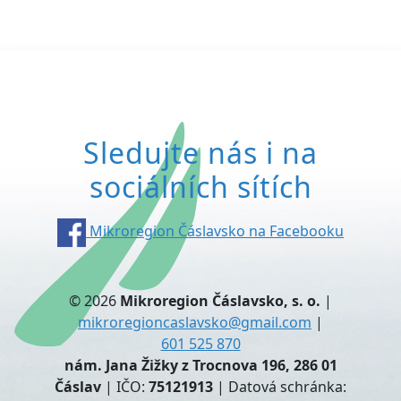
Sledujte nás i na
sociálních sítích
Mikroregion Čáslavsko na Facebooku
© 2026
Mikroregion Čáslavsko, s. o.
|
mikroregioncaslavsko@gmail.com
|
601 525 870
nám. Jana Žižky z Trocnova 196, 286 01
Čáslav
| IČO:
75121913
| Datová schránka: