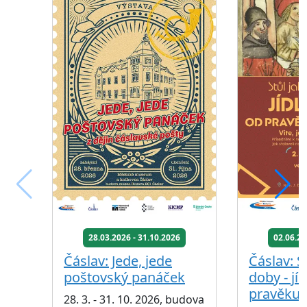
28.03.2026 - 31.10.2026
02.06.20
Čáslav: Jede, jede
Čáslav: S
poštovský panáček
doby - jíd
pravěku 
28. 3. - 31. 10. 2026, budova