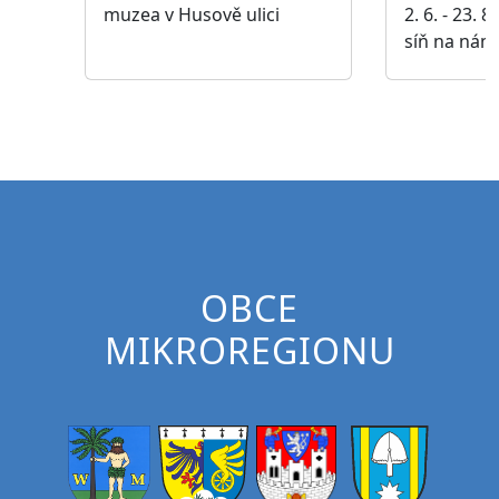
muzea v Husově ulici
2. 6. - 23. 
síň na nám
OBCE
MIKROREGIONU