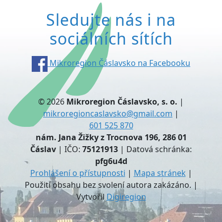
Sledujte nás i na
sociálních sítích
Mikroregion Čáslavsko na Facebooku
© 2026
Mikroregion Čáslavsko, s. o.
|
mikroregioncaslavsko@gmail.com
|
601 525 870
nám. Jana Žižky z Trocnova 196, 286 01
Čáslav
| IČO:
75121913
| Datová schránka:
pfg6u4d
Prohlášení o přístupnosti
|
Mapa stránek
|
Použití obsahu bez svolení autora zakázáno. |
Vytvořil
Digiregion