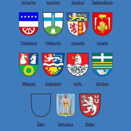
Schořov
Souňov
Starkoč
Šebestěnice
Třebešice
Třebonín
Tupadly
Vinaře
Vlkaneč
Vodranty
Vrdy
Zbýšov
Žáky
Žehušice
Žleby