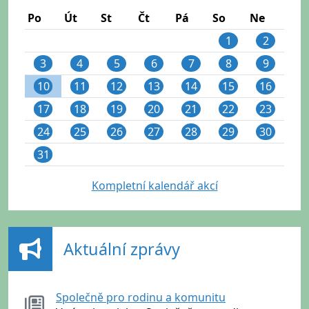
Po
Út
St
Čt
Pá
So
Ne
1
2
3
4
5
6
7
8
9
10
11
12
13
14
15
16
17
18
19
20
21
22
23
24
25
26
27
28
29
30
31
Kompletní kalendář akcí
Aktuální zprávy
Společně pro rodinu a komunitu