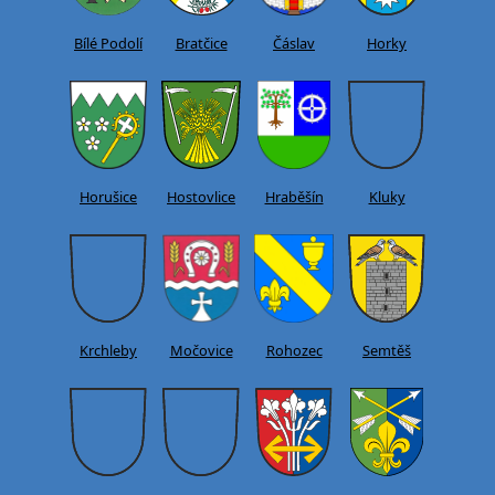
Bílé Podolí
Bratčice
Čáslav
Horky
Horušice
Hostovlice
Hraběšín
Kluky
Krchleby
Močovice
Rohozec
Semtěš